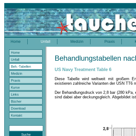
Home
Unfall
Medizin
Praxis
Home
Behandlungstabellen nac
Unfall
Beh.-Tabellen
US Navy Treatment Table 6
Medizin
Diese Tabelle wird weltweit mit großem E
Praxis
existieren zahlreiche Varianten der USN TT6 
Kurse
Der Behandlungsdruck von 2,8 bar (280 kPa, e
Links
sind dabei aber deckungsgleich. Abgebildet i
Bücher
Download
Kontakt