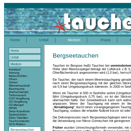
Home
Unfall
Medizin
Praxis
Home
Bergseetauchen
Unfall
Medizin
Tauchen im Bergsee heißt Tauchen bei
verminderte
Höhe über Meeresspiegel beträgt der Luftdruck z.B. 
Kreislauf
Oberflächendruck angenommen wird (1,0 bar), herrscht
Atmung
Nebenhöhlen
Ohren
Ein Taucher, der nach einem Meerestauchgang gerade 
Sehen
nach einen Bergseetauchgang mit der gleichen Sticks
Wärmehaushalt
sie 0,9 bar Umgebungsdruck tolerieren. In 2000 m See
Barotrauma
Drehschwindel
Wenn ein Taucher in 500 m Seehöhe wohnt (Umgebung
Tiefenrausch
fährt (Umgebungsdruck 0,75 bar), so ist der Stick
CO2-Vergiftung
übernachtet hätte. Der Gewebedruck kann sich währ
O2-Vergiftung
anpassen. Wenn der Tauchgang mit einem im Verg
O2-Mangel
„
Vorsättigung
“ durch einen vorangegangenen Tauchga
HPNS
Tauchgang, sodass die erlaubte Nullzeit kürzer ist ode
Deko-Krankheit
Spätschäden
Die Dekompression nach Bergseetauchgängen wird som
Deko-Tabellen
die Verwendung von Nitrox-Gemischen mit geringerem St
Tauchcomputer
DCS-Risiken
Früher
wurden Umrechnungsformeln verwendet, mit de
Bergseetauchen
Bergsee umrechnen sollte. Diese „Bergsee-Formeln“ 