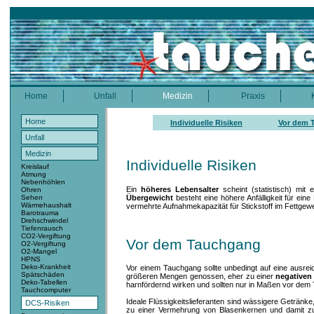
Home
Unfall
Medizin
Praxis
Home
Individuelle Risiken
Vor dem 
Unfall
Medizin
Individuelle Risiken
Kreislauf
Atmung
Nebenhöhlen
Ein
höheres Lebensalter
scheint (statistisch) mit
Ohren
Übergewicht
besteht eine höhere Anfälligkeit für ei
Sehen
Wärmehaushalt
vermehrte Aufnahmekapazität für Stickstoff im Fettgewe
Barotrauma
Drehschwindel
Tiefenrausch
CO2-Vergiftung
Vor dem Tauchgang
O2-Vergiftung
O2-Mangel
HPNS
Deko-Krankheit
Vor einem Tauchgang sollte unbedingt auf eine ausrei
Spätschäden
größeren Mengen genossen, eher zu einer
negativen 
Deko-Tabellen
harnfördernd wirken und sollten nur in Maßen vor de
Tauchcomputer
Ideale Flüssigkeitslieferanten sind wässigere Getränke
DCS-Risiken
zu einer Vermehrung von Blasenkernen und damit zu