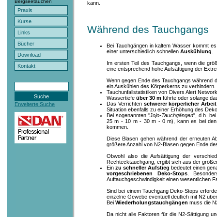
Bergseetauchen
kann.
Praxis
Kurse
Während des Tauchgangs
Links
Bücher
Bei Tauchgängen in kaltem Wasser kommt es
einer unterschiedlich schnellen
Auskühlung
.
Download
Im ersten Teil des Tauchgangs, wenn die größt
Kontakt
eine entsprechend hohe Aufsättigung der Extr
Wenn gegen Ende des Tauchgangs während der 
ein Auskühlen des Körperkerns zu verhindern. In
Tauchunfallstatistiken von Divers Alert Netwo
Wassertiefe
über 30 m
führte oder solange da
Das Verrichten
schwerer körperlicher Arbeit
Erweiterte Suche
Situation ebenfalls zu einer Erhöhung des Dek
Bei sogenannten "
Jojo-Tauchgängen
", d h. b
25 m - 10 m - 30 m - 0 m), kann es bei den
kommen.
Diese Blasen gehen während der erneuten Abs
größere Anzahl von N2-Blasen gegen Ende des
Obwohl also die Aufsättigung der verschie
Rechtecktauchgang, ergibt sich aus der größe
Ein
zu schneller Aufstieg
bedeutet einen gen
vorgeschriebenen Deko-Stops
. Besonder
Auftauchgeschwindigkeit einen wesentlichen Fak
Sind bei einem Tauchgang Deko-Stops erforder
einzelne Gewebe eventuell deutlich mit N2 übe
Bei
Wiederholungstauchgängen
muss die N
Da nicht alle Faktoren für die N2-Sättigung 