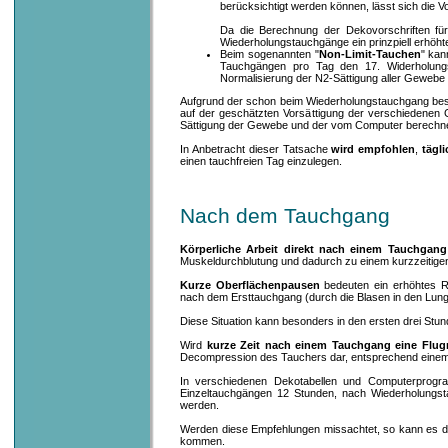
berücksichtigt werden können, lässt sich die 
Da die Berechnung der Dekovorschriften fü
Wiederholungstauchgänge ein prinzpiell erhöh
Beim sogenannten "
Non-Limit-Tauchen
" kan
Tauchgängen pro Tag den 17. Widerholung
Normalisierung der N2-Sättigung aller Gewebe
Aufgrund der schon beim Wiederholungstauchgang bes
auf der geschätzten Vorsättigung der verschiedenen 
Sättigung der Gewebe und der vom Computer berechn
In Anbetracht dieser Tatsache
wird empfohlen
,
tägli
einen tauchfreien Tag einzulegen.
Nach dem Tauchgang
Körperliche Arbeit direkt nach einem Tauchgang
Muskeldurchblutung und dadurch zu einem kurzzeitige
Kurze Oberflächenpausen
bedeuten ein erhöhtes R
nach dem Ersttauchgang (durch die Blasen in den Lunge
Diese Situation kann besonders in den ersten drei St
Wird
kurze Zeit nach einem Tauchgang eine Flugr
Decompression des Tauchers dar, entsprechend einem A
In verschiedenen Dekotabellen und Computerprogram
Einzeltauchgängen 12 Stunden, nach Wiederholungst
werden.
Werden diese Empfehlungen missachtet, so kann es d
kommen.